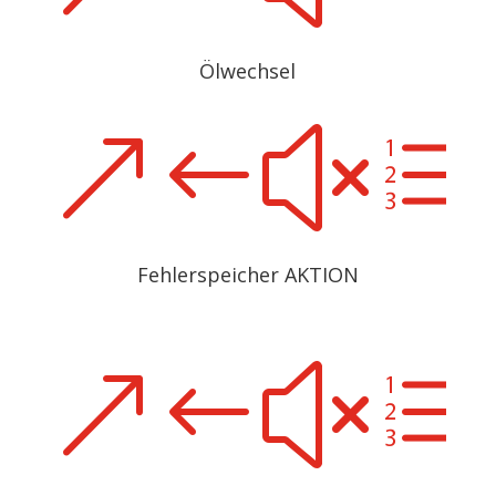
Ölwechsel
&#xe
Fehlerspeicher AKTION
&#xe