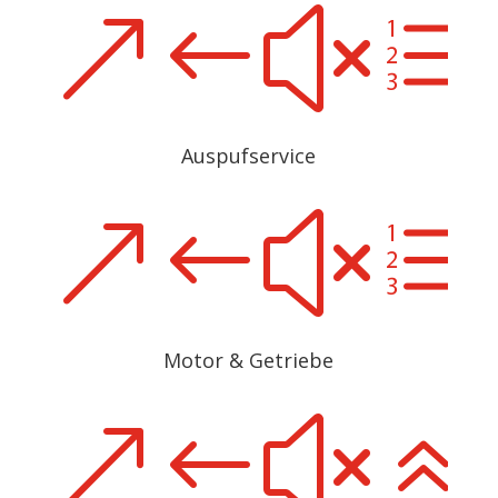
&#xe
Auspufservice
&#xe
Motor & Getriebe
&#x6